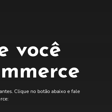
e você
commerce
 antes. Clique no botão abaixo e fale
rce: