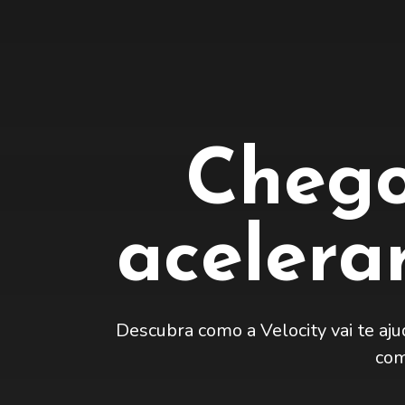
Chego
acelera
Descubra como a Velocity vai te ajud
com