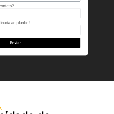
contato?
inada ao plantio?
Enviar
A