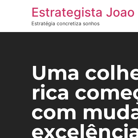
Estrategista Joao
Estratégia concretiza sonhos
Uma colhe
rica come
com muda
excelência