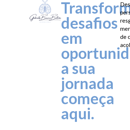
Transfor
Des
per
desafios
res
men
em
de 
aco
oportunid
a sua
jornada
começa
aqui.