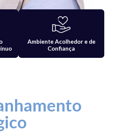
o
Ambiente Acolhedor e de
ínuo
Confiança
anhamento
gico