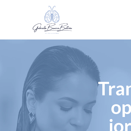
Tra
op
jo