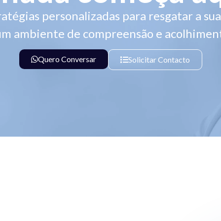
atégias personalizadas para resgatar a su
m ambiente de compreensão e acolhimen
Quero Conversar
Solicitar Contacto