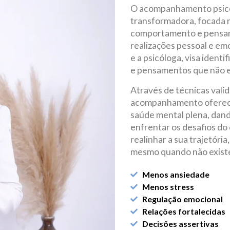
O acompanhamento psico
transformadora, focada 
comportamento e pensame
realizações pessoal e emo
e a psicóloga, visa ident
e pensamentos que não es
Através de técnicas vali
acompanhamento oferece 
saúde mental plena, dand
enfrentar os desafios do
realinhar a sua trajetória
mesmo quando não existe
Menos ansiedade
Menos stress
Regulação emocional
Relações fortalecidas
Decisões assertivas