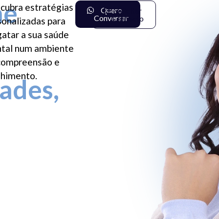
me
cubra estratégias
Quero
Solicitar
Conversar
Contacto
sonalizadas para
gatar a sua saúde
tal num ambiente
compreensão e
lhimento.
ades,