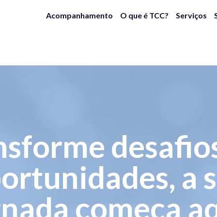
Acompanhamento
O que é TCC?
Serviços
nsforme desafio
ortunidades, a 
rnada começa aq