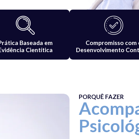
Prática Baseada em
Compromisso com 
Evidência Cientítica
Desenvolvimento Cont
PORQUÊ FAZER
Acomp
Psicoló