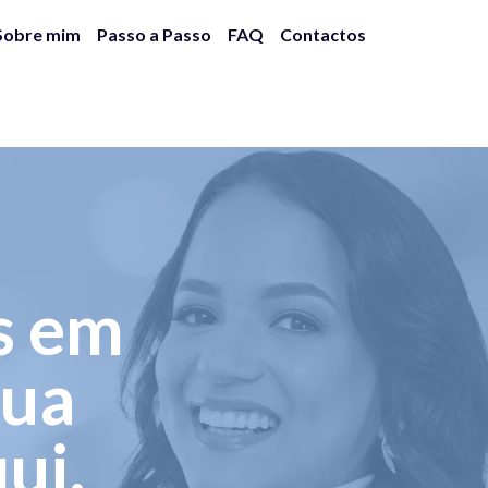
Sobre mim
Passo a Passo
FAQ
Contactos
s em
sua
ui.