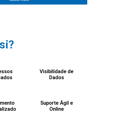
si?
essos
Visibilidade de
cados
Dados
amento
Suporte Ágil e
alizado
Online