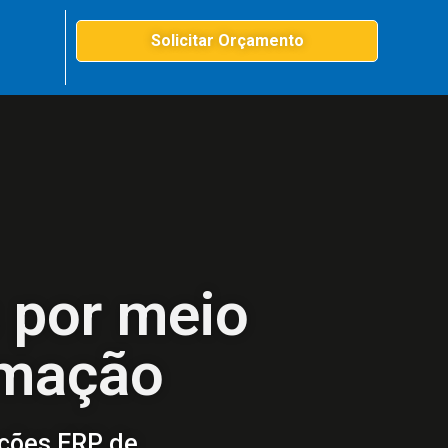
Solicitar Orçamento
 por meio
rmação
uções ERP de