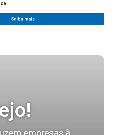
nce
Saiba mais
ejo!
duzem empresas à