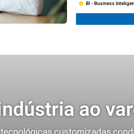
BI - Business Intelige
indústria ao var
 tecnológicas customizadas con