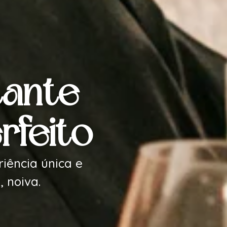
tante
rfeito
iência única e
 noiva.