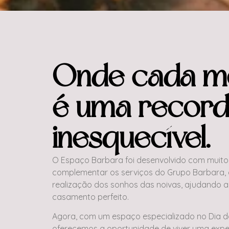
Onde cada 
é uma recor
inesquecível.
O Espaço Barbara foi desenvolvido com muito 
complementar os serviços do Grupo Barbara, q
realização dos sonhos das noivas, ajudando a
casamento perfeito.
Agora, com um espaço especializado no Dia d
oferecemos a oportunidade de viver uma exper