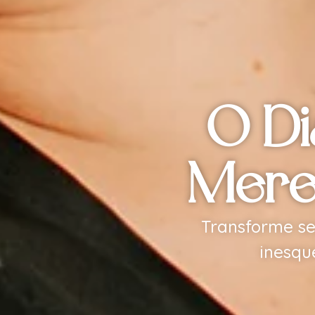
O Di
Merec
Transforme se
inesqu