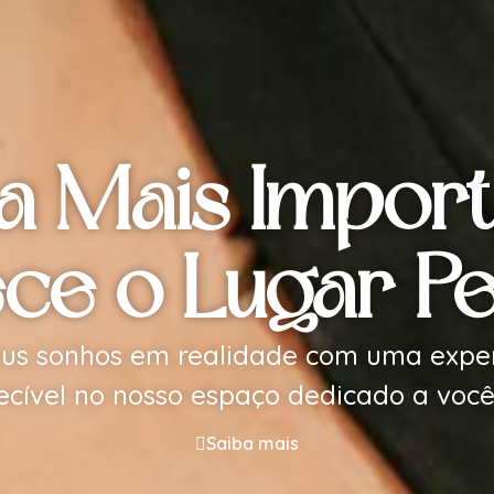
a Mais Impor
e o Lugar Pe
us sonhos em realidade com uma exper
ecível no nosso espaço dedicado a você,
Saiba mais