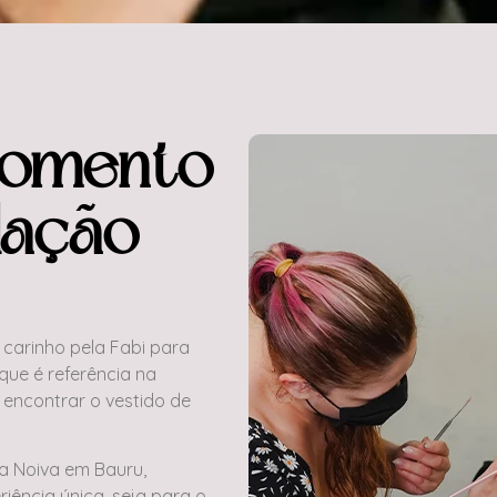
momento
dação
carinho pela Fabi para
ue é referência na
 encontrar o vestido de
a Noiva em Bauru,
iência única, seja para o