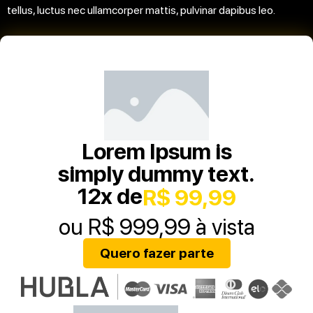
tellus, luctus nec ullamcorper mattis, pulvinar dapibus leo.
Lorem Ipsum is
simply dummy text.
12x de
R$ 99,99
ou R$ 999,99 à vista
Quero fazer parte