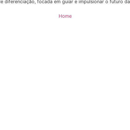
e diferenciação, focada em guiar e impulsionar o futuro d
Home
Sobre
Projetos
Diferenciação
Contato
do estiver disponível: