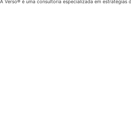
A Verso® é uma consultoria especializada em estratégias d
Em breve
Cadastre-se abaixo para ser notificado quan