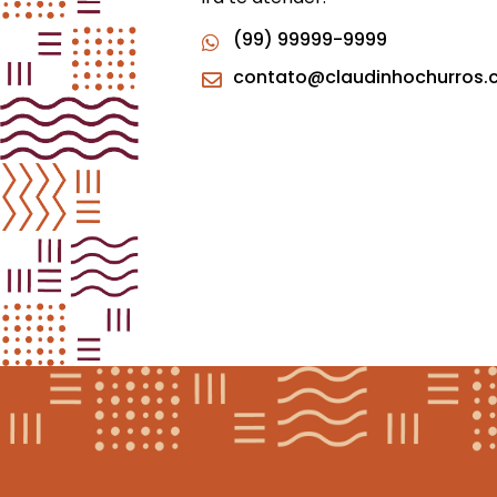
(99) 99999-9999
contato@claudinhochurros.